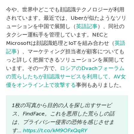
今や、世界中どこでも顔認識テクノロジーが利用
されています。最近では、Uberが似たようなソリ
ューションを中国で展開し（
英語記事
）、同社の
タクシー運転手を管理しています。NECと
Microsoftは顔認識処理とIoTを組み合わせ（
英語
記事
）、マーケティング担当者が顧客についても
っと詳しく把握できるソリューションを展開して
います。その一方で、
ロシアのDvachフォーラム
の荒らしたちが顔認識サービスを利用して、AV女
優をオンライン上で攻撃する
事例もありました。
1枚の写真から目的の人を探し出すサービ
ス、FindFace。これを悪用した荒らしの話
は、プライバシー侵害の恐怖を感じさせま
す…
https://t.co/kM9OFxQqRY