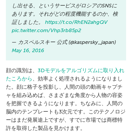
し出せる、というサービスがロシアのSNSに
あります。それがどの程度機能するのか、検
証しました。
https://t.co/RhEN2ahgQV
pic.twitter.com/Vhp3rb85p2
— カスペルスキー 公式 (@kaspersky_japan)
May 16, 2016
顔の識別は、
3Dモデルをアルゴリズムに取り入れ
たころから
、効率よく処理されるようになりまし
た。顔に格子を投影し、人間の頭の動画キャプチ
ャを組み込めば、さまざまな角度から人物の容姿
を把握できるようになります。ちなみに、人間の
脳内のテンプレートも3次元です。このテクノロジ
ーはまだ発展途上ですが、すでに市場では商標特
許を取得した製品を見かけます。