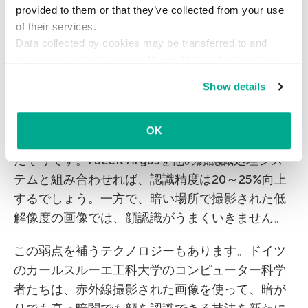
provided to them or that they’ve collected from your use
特徴を分析します。FaceIt Argusの開発者による
of their services.
と、これまで顔認識ソフトウェアだけでは不可能
Data collected by cookies may be transferred to and
とされた一卵性双生児の識別が可能になるそうで
processed in the European Union. Detailed information
す。
about the use of cookies on this website is available by
Show details
clicking on
more information
.
また、（まばたき、しかめっ面、笑顔など）表情
の変化の影響を受けず、口ひげやあごひげの伸び
OK
具合や、メガネのデザインを補正することも可能
だそうです。FaceIt Argusを他の顔認識処理シス
テムと組み合わせれば、認識精度は20～25%向上
するでしょう。一方で、暗い場所で撮影された低
解像度の画像では、顔認識がうまくいきません。
この弱点を補うテクノロジーもあります。ドイツ
のカールスルーエ工科大学のコンピューター科学
者たちは、赤外線撮影された画像を使って、暗が