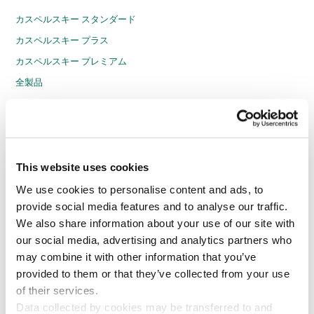
カスペルスキー スタンダード
カスペルスキー プラス
カスペルスキー プレミアム
全製品
法人のお客様
エンドポイントセキュリティ
This website uses cookies
ハイブリッドクラウド環境セキュリティ
We use cookies to personalise content and ads, to
Web セキュリティ
provide social media features and to analyse our traffic.
メールセキュリティ
We also share information about your use of our site with
インテリジェンスサービス
our social media, advertising and analytics partners who
Cybersecurity Training
may combine it with other information that you’ve
provided to them or that they’ve collected from your use
Threat Intelligence
of their services.
Threat Management and Detection
Data collected by cookies may be transferred to and