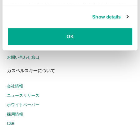
小規模オフィス向けセキュリティ
processed in the European Union. Detailed information
法人向け製品価格表はこちら
about the use of cookies on this website is available by
Show details
clicking on
more information
.
サポート
OK
個人のお客様
法人のお客様
お問い合わせ窓口
カスペルスキーについて
会社情報
ニュースリリース
ホワイトペーパー
採用情報
CSR