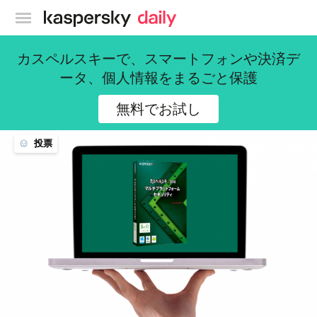
カスペルスキー公式ブログ
カスペルスキーで、スマートフォンや決済デ
Marvin the Robot
ータ、個人情報をまるごと保護
251 記事
無料でお試し
投票