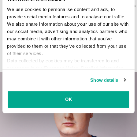
We use cookies to personalise content and ads, to
サイバー世界 サバイバルガイド：購
provide social media features and to analyse our traffic.
入とアップデート
We also share information about your use of our site with
our social media, advertising and analytics partners who
『サイバー世界 サバイバルガイド』の全容は、こちらから：
may combine it with other information that you’ve
http://blog.kaspersky.co.jp/tag/securityIS
provided to them or that they’ve collected from your use
of their services.
Data collected by cookies may be transferred to and
2014年8月1日
processed in the European Union. Detailed information
about the use of cookies on this website is available by
インタビュー
Show details
clicking on
more information
.
OK