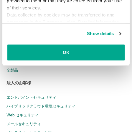
provided to them or that they’ve collected from your use
of their services.
Data collected by cookies may be transferred to and
processed in the European Union. Detailed information
about the use of cookies on this website is available by
個人向け製品
Show details
clicking on
more information
.
カスペルスキー スタンダード
OK
カスペルスキー プラス
カスペルスキー プレミアム
全製品
法人のお客様
エンドポイントセキュリティ
ハイブリッドクラウド環境セキュリティ
Web セキュリティ
メールセキュリティ