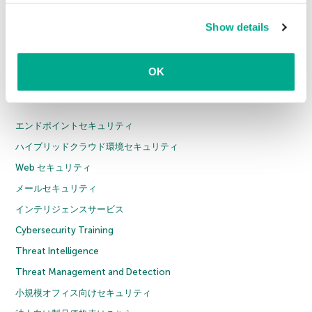
about the use of cookies on this website is available by
カスペルスキー プラス
Show details
clicking on
more information
.
カスペルスキー プレミアム
全製品
OK
法人のお客様
エンドポイントセキュリティ
ハイブリッドクラウド環境セキュリティ
Web セキュリティ
メールセキュリティ
インテリジェンスサービス
Cybersecurity Training
Threat Intelligence
Threat Management and Detection
小規模オフィス向けセキュリティ