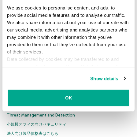
カスペルスキー プラス
We use cookies to personalise content and ads, to
カスペルスキー プレミアム
provide social media features and to analyse our traffic.
We also share information about your use of our site with
全製品
our social media, advertising and analytics partners who
法人のお客様
may combine it with other information that you’ve
provided to them or that they’ve collected from your use
エンドポイントセキュリティ
of their services.
Data collected by cookies may be transferred to and
ハイブリッドクラウド環境セキュリティ
processed in the European Union. Detailed information
Web セキュリティ
about the use of cookies on this website is available by
Show details
メールセキュリティ
clicking on
more information
.
インテリジェンスサービス
Cybersecurity Training
OK
Threat Intelligence
Threat Management and Detection
小規模オフィス向けセキュリティ
法人向け製品価格表はこちら