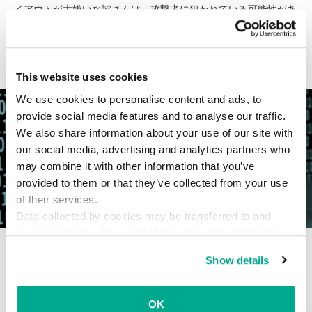
イアウトが大嫌いな皆さんは、攻撃者に狙われている可能性があ
ります。
2012年9月14日
This website uses cookies
We use cookies to personalise content and ads, to
Lucas Lundgren
provide social media features and to analyse our traffic.
We also share information about your use of our site with
our social media, advertising and analytics partners who
may combine it with other information that you’ve
provided to them or that they’ve collected from your use
of their services.
Data collected by cookies may be transferred to and
processed in the European Union. Detailed information
オンライン生活を奪うハッカーの鍵
about the use of cookies on this website is available by
Show details
は「メール」にあり
clicking on
more information
.
最新の調査結果では、個人のメールアカウントをハッキングする
OK
ことが恐ろしいほど簡単であることが明らかになりました。