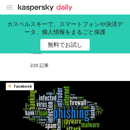
カスペルスキー公式ブログ
カスペルスキーで、スマートフォンや決済デ
Serge Malenkovich
ータ、個人情報をまるごと保護
“Just because you're paranoid doesn't
無料でお試し
mean they aren't after you” ― Joseph
Heller
220 記事
Facebook