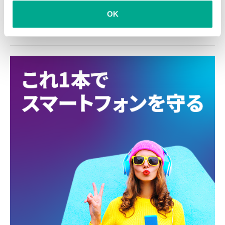
2020年
サイバー脅威
予想
予測
脅威
OK
金融業界