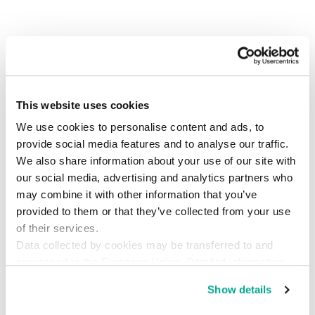
Kasperskyでは、サイバーセキュリティの世界に
おける主要な変化を予測および分析し、
『Kaspersky Security Bulletin』として毎年発表し
This website uses cookies
ています。2020年の業界・分野別予測および2019
We use cookies to personalise content and ads, to
年の振り返りについて、詳しくは
Securelist.com
provide social media features and to analyse our traffic.
に掲載の各種レポートをご覧ください（英語での
We also share information about your use of our site with
ご提供です）。
our social media, advertising and analytics partners who
may combine it with other information that you’ve
Kasperskyのエキスパートによる2019年の予測に
provided to them or that they’ve collected from your use
ついては、
こちら
（英語）をご参照ください。
of their services.
Data collected by cookies may be transferred to and
processed in the European Union. Detailed information
about the use of cookies on this website is available by
Show details
clicking on
more information
.