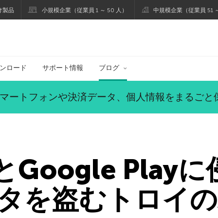
け製品
小規模企業（従業員 1 ～ 50 人）
中規模企業（従業員 51 ～
ブログ
ンロード
サポート情報
ブログ
マートフォンや決済データ、個人情報をまるごと
reとGoogle Pla
タを盗むトロイの