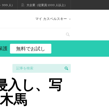
 999 人）
大企業（従業員 1000 人以上）
マイ カスペルスキー
保護
無料でお試し
yに侵入し、写
木馬