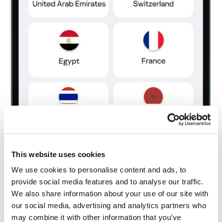
This website uses cookies
We use cookies to personalise content and ads, to
Kaspersky eSIM Storeでは、LocalプランとRegionalプラン
provide social media features and to analyse our traffic.
から選択できます。
We also share information about your use of our site with
次に、プランの種類（
Expiring
または
Non-
our social media, advertising and analytics partners who
expiring
）を選択し、必要なデータ量を選び、数
may combine it with other information that you’ve