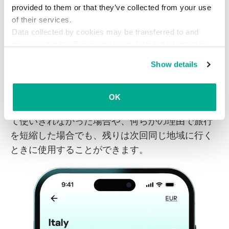
provided to them or that they’ve collected from your use
回のクリックでクレジットカード決済ができま
of their services.
す。
Data collected by cookies may be transferred to and
processed in the European Union. Detailed information
Expiring
プランの場合、一定期間（ほとんどのプ
about the use of cookies on this website is available by
ランでは30日）以内に全てのデータを使い切る必
Show details
clicking on
more information
.
要があります。
Non-expiring
プランでは、モバイ
ルデータはアカウントに無期限で割り当てられた
OK
ままになります。データ容量を必要以上に購入し
て使いきれなかった場合や、何らかの理由で旅行
を短縮した場合でも、残りは次回同じ地域に行く
ときに使用することができます。