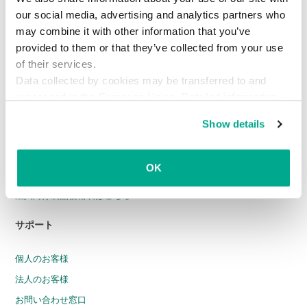
エンドポイントセキュリティ
our social media, advertising and analytics partners who
may combine it with other information that you’ve
ハイブリッドクラウド環境セキュリティ
provided to them or that they’ve collected from your use
Web セキュリティ
of their services.
メールセキュリティ
Data collected by cookies may be transferred to and
インテリジェンスサービス
processed in the European Union. Detailed information
about the use of cookies on this website is available by
Cybersecurity Training
Show details
clicking on
more information
.
Threat Intelligence
Threat Management and Detection
OK
小規模オフィス向けセキュリティ
法人向け製品価格表はこちら
サポート
個人のお客様
法人のお客様
お問い合わせ窓口