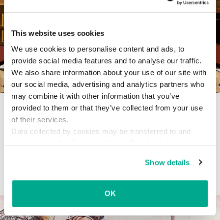
This website uses cookies
We use cookies to personalise content and ads, to
provide social media features and to analyse our traffic.
We also share information about your use of our site with
our social media, advertising and analytics partners who
may combine it with other information that you’ve
IoTセキュリティの体験ワークショ
provided to them or that they’ve collected from your use
ップに参加してみた
of their services.
Data collected by cookies may be transferred to and
ホームネットワークのセキュリティ課題に挑戦し、IoT開発者の
processed in the European Union. Detailed information
苦労がわかりました。
about the use of cookies on this website is available by
Show details
clicking on
more information
.
2018年4月6日
OK
ICS