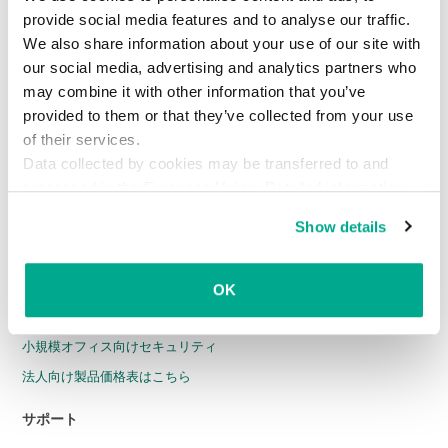
全製品
provide social media features and to analyse our traffic.
We also share information about your use of our site with
法人のお客様
our social media, advertising and analytics partners who
may combine it with other information that you’ve
エンドポイントセキュリティ
provided to them or that they’ve collected from your use
ハイブリッドクラウド環境セキュリティ
of their services.
Data collected by cookies may be transferred to and
Web セキュリティ
processed in the European Union. Detailed information
メールセキュリティ
about the use of cookies on this website is available by
Show details
インテリジェンスサービス
clicking on
more information
.
Cybersecurity Training
Threat Intelligence
OK
Threat Management and Detection
小規模オフィス向けセキュリティ
法人向け製品価格表はこちら
サポート