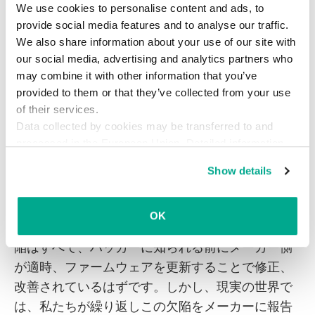
他の方法もありません。デバイスは、暗号化され
We use cookies to personalise content and ads, to
ていないチャネル経由で新しいファームウェアを
provide social media features and to analyse our traffic.
含むアーカイブをダウンロードし、埋め込まれた
We also share information about your use of our site with
our social media, advertising and analytics partners who
（すべてのデバイスに共通の）パスワードを使用
may combine it with other information that you’ve
して解凍し、すぐにインストールします。つま
provided to them or that they’ve collected from your use
り、攻撃者はファームウェアを変更してデバイス
of their services.
に何でもアップロードして、予期しない不要な機
Data collected by cookies may be transferred to and
能を追加できるということです。
processed in the European Union. Detailed information
about the use of cookies on this website is available by
Show details
clicking on
more information
.
安全を確保するには？
OK
理想の世界では、このようなセキュリティ上の欠
陥はすべて、ハッカーに知られる前にメーカー側
が適時、ファームウェアを更新することで修正、
改善されているはずです。しかし、現実の世界で
は、私たちが繰り返しこの欠陥をメーカーに報告