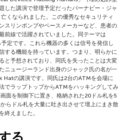
題した講演で登壇予定だったバーナビー・ジャ
つい先日亡くなられました。この優秀なセキュリティ
ンスリンポンプやペースメーカーなど、患者の
最前線で活躍されていました。同テーマは
取り上げる予定です。これら機器の多くは信号を発信し
信する機能を持っています。つまり、明らかに
ると予想されており、同氏を失ったことは大変
たニュージーランド出身のジャック氏の名が一
k Hatの講演です。同氏は2台のATMを会場に
法でラップトップからATMをハッキングしてみ
画面を制御下に置き、格納された20ドル札を5
Mからドル札を大量に吐き出させて壇上にまき散
を終えました。
する