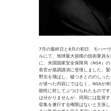
7月の最終日と8月の初日、モハー
ルにて、地球最大規模の技術要員を
に、米国国家安全保障局（NSA）のキー
長官が基調講演に登壇しました。緊
野次を飛ばし、嘘つきとののしった
が述べた内容にではなく、NSAが
能性に対してぶつけられたものです
は分かりませんが、同局には監視す
収集を遂行する権限はないと主張し