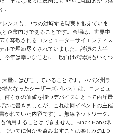
た。そんな彼らは皮肉にもNSAに意図的かつ継
す。
ンファレンスも、2つの対峙する現実を抱えていま
然と企業向けであることです。会場は、世界中
広く尊敬されるコンピューターサイエンティス
ョナルで埋め尽くされていました。講演の大半
、今年は幸いなことに一般向けの講演もいくつ
に大量にはびこっていることです。ネバダ州ラ
特に会場となったシーザーズパレス）は、コンピュ
、何らかの価値を持つデバイスにとって西洋最
げさに書きましたが、これは同イベントの主催
書かれていた内容です）。無線ネットワーク、
信用することはできません。Black Hatの常
、ついでに何かを盗み出すことは楽しみの1つ