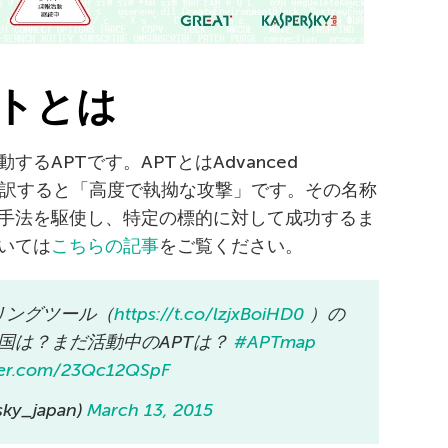
トとは
るAPTです。APTとはAdvanced
であり、直訳すると「高度で執拗な攻撃」です。その名称
手法を駆使し、特定の標的に対して成功するま
いては
こちらの記事
をご覧ください。
ニタリングツール（
https://t.co/lzjxBoiHD0
）の
国は？まだ活動中のAPTは？
#APTmap
tter.com/23Qc12QSpF
y_japan)
March 13, 2015