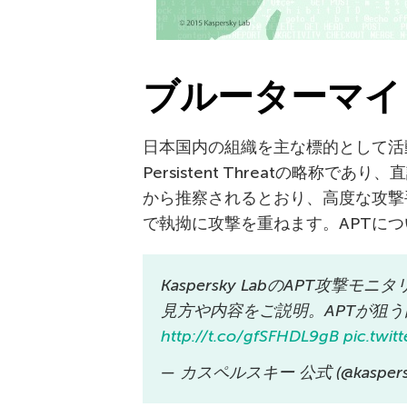
ブルーターマイ
日本国内の組織を主な標的として活動す
Persistent Threatの略称
から推察されるとおり、高度な攻撃
で執拗に攻撃を重ねます。APTにつ
Kaspersky LabのAPT攻撃モ
見方や内容をご説明。APTが狙う
http://t.co/gfSFHDL9gB
pic.twi
— カスペルスキー 公式 (@kaspersk