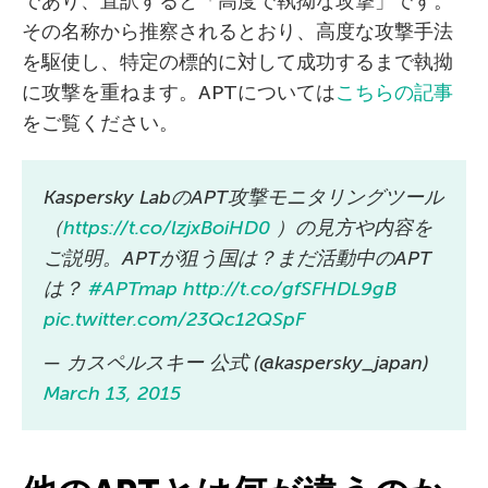
であり、直訳すると「高度で執拗な攻撃」です。
その名称から推察されるとおり、高度な攻撃手法
を駆使し、特定の標的に対して成功するまで執拗
に攻撃を重ねます。APTについては
こちらの記事
をご覧ください。
Kaspersky LabのAPT攻撃モニタリングツール
（
https://t.co/lzjxBoiHD0
）の見方や内容を
ご説明。APTが狙う国は？まだ活動中のAPT
は？
#APTmap
http://t.co/gfSFHDL9gB
pic.twitter.com/23Qc12QSpF
— カスペルスキー 公式 (@kaspersky_japan)
March 13, 2015