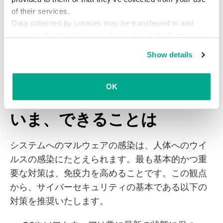
ピアフィッシングメールをメインの感染手段とし
of their services.
ていたブルーターマイト集団が7月に新たな手法を
Data collected by cookies may be transferred to and
取り入れた背景には、日本年金機構をはじめとす
processed in the European Union. Detailed information
る被害が大きく報じられ、企業や組織が対策を取
about the use of cookies on this website is available by
Show details
り始めたこともあると推察されます。攻撃者が日
clicking on
more information
.
本の動向を注視し、攻撃のブラッシュアップを図
っていることが窺えます。
OK
いま、できることは
システムへのマルウェアの感染は、人体へのウイ
ルスの感染にたとえられます。最も基本的かつ重
要な対策は、免疫力を高めることです。この観点
から、サイバーセキュリティの基本である以下の
対策を推奨いたします。