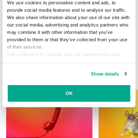
We use cookies to personalise content and ads, to
provide social media features and to analyse our traffic.
We also share information about your use of our site with
our social media, advertising and analytics partners who
may combine it with other information that you’ve
provided to them or that they’ve collected from your use
of their services.
Data collected by cookies may be transferred to and
processed in the European Union. Detailed information
about the use of cookies on this website is available by
Show details
clicking on
more information
.
関連記事
OK