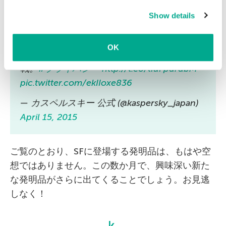
about the use of cookies on this website is available by
Show details
clicking on
more information
.
自分の日常の行動が誰かに見られている、と
いう状況に対抗して「完全にプライベートな
OK
通話」方法を試みた米国人アーティストの挑
戦。
#プライバシー
http://t.co/tIuFpdrdbM
pic.twitter.com/ekIIoxe836
— カスペルスキー 公式 (@kaspersky_japan)
April 15, 2015
ご覧のとおり、SFに登場する発明品は、もはや空
想ではありません。この数か月で、興味深い新た
な発明品がさらに出てくることでしょう。お見逃
しなく！