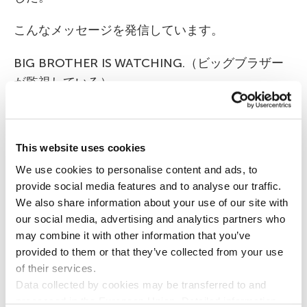
こんなメッセージを発信しています。
BIG BROTHER IS WATCHING.（ビッグブラザー
が監視している）
HACKERS ARE PROWLING.（ハッカーが徘徊して
狙っている）
This website uses cookies
It’s time to fight back with stealth fashion.（ステ
We use cookies to personalise content and ads, to
ルスファッションで反撃開始といこう）
provide social media features and to analyse our traffic.
We also share information about your use of our site with
The Affairが販売するカジュアル服には、「追跡も
our social media, advertising and analytics partners who
may combine it with other information that you’ve
ハッキングもされないステルス繊維」でできた特
provided to them or that they’ve collected from your use
殊なポケットが付いています。この繊維は、
of their services.
RFID、GPS、Wi-Fi、携帯電話の信号をブロックで
Data collected by cookies may be transferred to and
きるそうです。
processed in the European Union. Detailed information