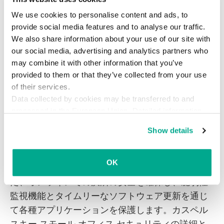
す。したがって、このようなツールを使用して
We use cookies to personalise content and ads, to
いるデバイスには、信頼できるセキュリティソ
provide social media features and to analyse our traffic.
リューションをインストールする必要がありま
We also share information about your use of our site with
す。
our social media, advertising and analytics partners who
may combine it with other information that you’ve
中小規模企業向けのセキュリティソリューション
provided to them or that they’ve collected from your use
「カスペルスキー スモール オフィス セキュリテ
of their services.
ィ」は、インストールした後で設定をこまめに調
Data collected by cookies may be transferred to and
整する必要がありません。この製品はWindowsお
processed in the European Union. Detailed information
about the use of cookies on this website is available by
よびMacコンピューター、Androidデバイス、
Show details
clicking on
more information
.
Windowsファイルサーバーに対応しており、最新
のランサムウェアに対応可能なほか、暗号化とバ
OK
ックアップにより貴重なファイルを守ります。ま
た、オンラインでの決済の安全を確保し、脆弱性
監視機能とタイムリーなソフトウェア更新を通じ
て各種アプリケーションを保護します。カスペル
スキー スモール オフィス セキュリティの詳細と