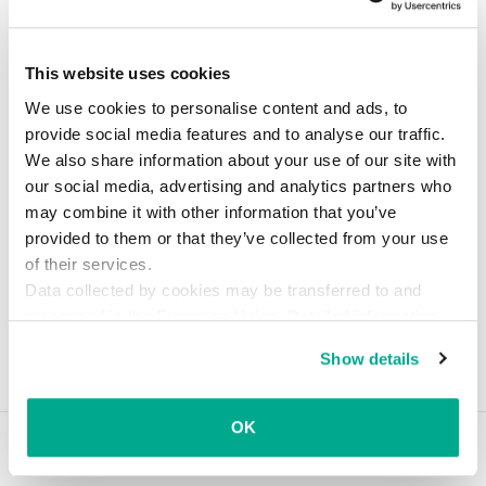
ー製品の受けた栄誉まで。
This website uses cookies
We use cookies to personalise content and ads, to
provide social media features and to analyse our traffic.
We also share information about your use of our site with
our social media, advertising and analytics partners who
may combine it with other information that you’ve
provided to them or that they’ve collected from your use
of their services.
Data collected by cookies may be transferred to and
processed in the European Union. Detailed information
about the use of cookies on this website is available by
Show details
clicking on
more information
.
2014年2月8日
OK
ヒント