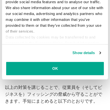
険にさらされるようなことにはなりません。
provide social media features and to analyse our traffic.
We also share information about your use of our site with
our social media, advertising and analytics partners who
権限は最小限にとどめる
may combine it with other information that you’ve
provided to them or that they’ve collected from your use
従業員の持つアクセス権が、その人が本当に必要
of their services.
なリソース（サーバー、クラウドストレージな
Data collected by cookies may be transferred to and
ど）に限定されていれば、サイバー犯罪者が企業
processed in the European Union. Detailed information
about the use of cookies on this website is available by
アカウントを1つ掌握したからといって甚大な損害
Show details
clicking on
more information
.
に至るようなことにはなりません。
OK
アクションプラン
以上の対策を講じることで、従業員を（そしてビ
ジネスを）フィッシングの脅威から守ることがで
きます。手短にまとめると以下のとおりです。