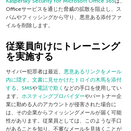
Kaspersky Security for Microsoft Office 365
は、
Officeサービスを通じた脅威の拡散を阻止し、ス
パムやフィッシングから守り、悪意ある添付ファ
イルを削除します。
従業員向けにトレーニング
を実施する
サイバー犯罪者は最近、
悪意あるリンクをメール
内に隠す
、
文書に見せかけたトロイの木馬を添付
する
、
SMS
や
電話で欺く
などの手口を使用してい
ます。
ホスティングプロバイダー
やパートナー企
業に勤める人のアカウントが侵害された場合に
は、その企業からフィッシングメールが届く可能
性があります。従業員としては、このような手口
があることを知り、不審なメールを見抜くことが