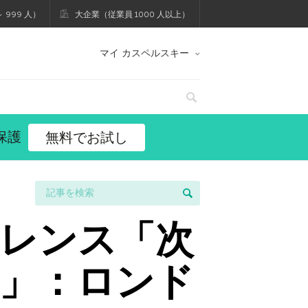
 999 人）
大企業（従業員 1000 人以上）
マイ カスペルスキー
保護
無料でお試し
レンス「次
」：ロンド