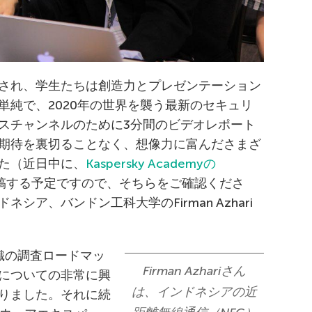
され、学生たちは創造力とプレゼンテーション
単純で、2020年の世界を襲う最新のセキュリ
スチャンネルのために3分間のビデオレポート
期待を裏切ることなく、想像力に富んださまざ
た（近日中に、
Kaspersky Academyの
稿する予定ですので、そちらをご確認くださ
ア、バンドン工科大学のFirman Azhari
織の調査ロードマッ
Firman Azhariさん
についての非常に興
は、インドネシアの近
りました。それに続