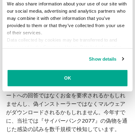
We also share information about your use of our site with
2077』リリースを、しばし
our social media, advertising and analytics partners who
待て
may combine it with other information that you’ve
provided to them or that they’ve collected from your use
of their services.
ゲームではない何かをダウンロードさせられ、意
Data collected by cookies may be transferred to and
味のないアンケートに回答させられ、しかもスパ
processed in the European Union. Detailed information
ム用データベースに自分の個人情報が追加されて
about the use of cookies on this website is available by
Show details
しまうというのは実に困った事態ですが、致命的
clicking on
more information
.
な事態だとまではいきません。ただ、似たような
手口でもっと危ないことになる可能性がありま
OK
す。例えば、ライセンスキーと引き換えにアンケ
ートへの回答ではなくお金を要求されるかもしれ
ませんし、偽インストーラーではなくマルウェア
がダウンロードされるかもしれません。今年すで
に、当社では『サイバーパンク2077』の偽物を通
じた感染の試みを数千規模で検知しています。