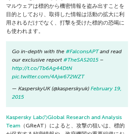
マルウェアは標的から機密情報を盗み出すことを
目的としており、取得した情報は活動の拡大に利
用されるだけでなく、打撃を受けた標的の恐喝に
も使われます。
Go in-depth with the
#FalconsAPT
and read
our exclusive report
#TheSAS2015
–
http://t.co/Tb6Ag44DtN
pic.twitter.com/4Ajw672WZT
— KasperskyUK (@kasperskyuk)
February 19,
2015
Kaspersky LabのGlobal Research and Analysis
Team
（GReAT）によると、攻撃の狙いは、標的