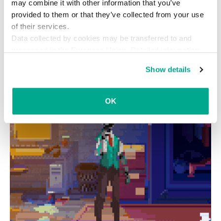
may combine it with other information that you’ve
provided to them or that they’ve collected from your use
of their services.
Data collected by cookies may be transferred to and
processed in the European Union. Detailed information
about the use of cookies on this website is available by
Show details
clicking on
more information
.
OK