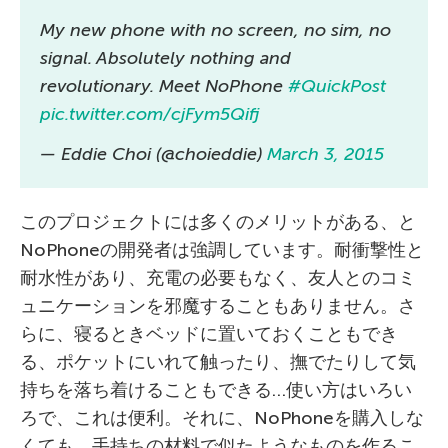
My new phone with no screen, no sim, no
signal. Absolutely nothing and
revolutionary. Meet NoPhone
#QuickPost
pic.twitter.com/cjFym5Qifj
— Eddie Choi (@choieddie)
March 3, 2015
このプロジェクトには多くのメリットがある、と
NoPhoneの開発者は強調しています。耐衝撃性と
耐水性があり、充電の必要もなく、友人とのコミ
ュニケーションを邪魔することもありません。さ
らに、寝るときベッドに置いておくこともでき
る、ポケットにいれて触ったり、撫でたりして気
持ちを落ち着けることもできる…使い方はいろい
ろで、これは便利。それに、NoPhoneを購入しな
くても、手持ちの材料で似たようなものを作るこ