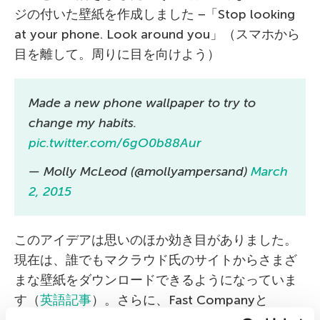
ジの付いた壁紙を作成しました −「Stop looking
at your phone. Look around you」（スマホから
目を離して。周りに目を向けよう）
Made a new phone wallpaper to try to
change my habits.
pic.twitter.com/6gO0b88Aur
— Molly McLeod (@mollyampersand)
March
2, 2015
このアイデアは思いのほか効き目がありました。
現在は、誰でもマクラウド氏のサイトからさまざ
まな壁紙をダウンロードできるようになっていま
す（
英語記事
）。さらに、Fast Companyと