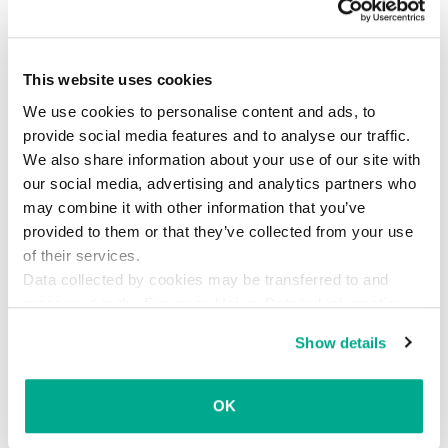
Huffington Postがマクラウド氏のアイデアについ
て記事を掲載すると、サイトの訪問者数は激増し
ました。
This website uses cookies
We use cookies to personalise content and ads, to
iPhoneの代わりを務めるデバイス
provide social media features and to analyse our traffic.
We also share information about your use of our site with
逆の発想からデジタルデトックスすることもでき
our social media, advertising and analytics partners who
ます。スマートフォンをすべての誘惑とともに家
may combine it with other information that you’ve
に置いていき、持っていくのは電話をかけるだけ
provided to them or that they’ve collected from your use
of their services.
のシンプルなデバイスだけにするのです。これを
Data collected by cookies may be transferred to and
提案したのは、Light Phoneプロジェクトに携わる
processed in the European Union. Detailed information
開発者たちです。このクレジットカードサイズの
about the use of cookies on this website is available by
デバイス（Light Phone）には画面がなく、文字を
Show details
clicking on
more information
.
打つ機能もありません。いくら頑張っても、どん
なに見つめても、これで時間を潰すのは不可能で
OK
す。