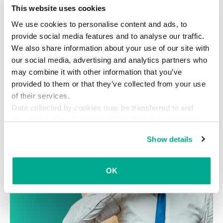
This website uses cookies
については、
Kaspersky Endpoint Security for
Businessの製品ページ
をご覧ください。
We use cookies to personalise content and ads, to
provide social media features and to analyse our traffic.
We also share information about your use of our site with
our social media, advertising and analytics partners who
may combine it with other information that you’ve
provided to them or that they’ve collected from your use
of their services.
Data collected by cookies may be transferred to and
processed in the European Union. Detailed information
about the use of cookies on this website is available by
Show details
clicking on
more information
.
OK