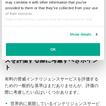
may combine it with other information that you’ve
報源に関しても、提供される情報が自社固有のニ
provided to them or that they’ve collected from your use
ーズやユースケース（セキュリティオペレーショ
of their services.
ンやインシデント対応、リスク管理、脆弱性管
Data collected by cookies may be transferred to and
理、レッドチーム演習など）に適しているかどう
processed in the European Union. Detailed information
か、前もって慎重に評価する必要があるという点
about the use of cookies on this website is available by
Show details
です。
clicking on
more information
.
OK
有料の脅威インテリジェンスサービ
スを評価する際に考慮すべきポイン
ト
有料の脅威インテリジェンスサービスを評価する
ための一般的な基準はまだありませんが、評価の
際に考慮したい点はいくつかあります。
世界的に展開しているインテリジェンスサービ