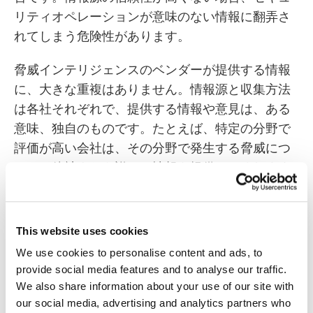
リティオペレーションが意味のない情報に翻弄さ
れてしまう危険性があります。
脅威インテリジェンスのベンダーが提供する情報
に、大きな重複はありません。情報源と収集方法
は各社それぞれで、提供する情報や意見は、ある
意味、独自のものです。たとえば、特定の分野で
評価が高い会社は、その分野で発生する脅威につ
いては他社よりも詳しい情報を提供してくれます
が、他のタイプの脅威については別の会社の方が
詳しく報告してくれます。両方の情報源にアクセ
スできれば有益かもしれません。併せて用いるこ
This website uses cookies
とで、より大局的な見方ができるようになり、脅
We use cookies to personalise content and ads, to
威ハンティングとインシデント対応のミッション
provide social media features and to analyse our traffic.
をより効果的な方向に導く一助となるかもしれま
We also share information about your use of our site with
せん。ただし念頭に置きたいのは、信頼できる情
our social media, advertising and analytics partners who