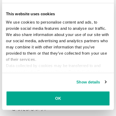
せんが（製品をインストールすればよいだけで
す）、常に用心深くあるためには、少しばかり努
This website uses cookies
力が必要です。
We use cookies to personalise content and ads, to
provide social media features and to analyse our traffic.
アクセスしたWebサイトのURLをよく確認しま
We also share information about your use of our site with
しょう。1文字でもおかしなところがあった
our social media, advertising and analytics partners who
り、「.com」であるはずが「.com.tk」になっ
may combine it with other information that you’ve
provided to them or that they’ve collected from your use
ているなど何かが付け足されていたりしたら、
of their services.
フィッシングサイトである可能性があります。
Data collected by cookies may be transferred to and
そうしたサイトには、個人情報を入力しないで
processed in the European Union. Detailed information
ください。
about the use of cookies on this website is available by
Show details
clicking on
more information
.
文法的な間違いやレイアウトの崩れがないか確
認しましょう。偽物っぽさ感じる部分があるよ
OK
うなら、フィッシングサイトである確率は高い
と考えましょう。