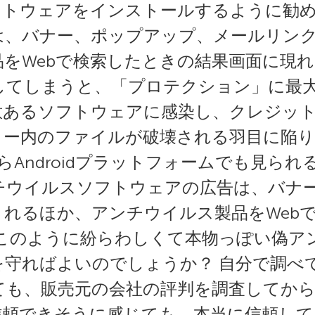
フトウェアをインストールするように勧
は、バナー、ポップアップ、メールリン
をWebで検索したときの結果画面に現
してしまうと、「プロテクション」に最大
意あるソフトウェアに感染し、クレジッ
ター内のファイルが破壊される羽目に陥
Androidプラットフォームでも見られるた
チウイルスソフトウェアの広告は、バナ
れるほか、アンチウイルス製品をWeb
 このように紛らわしくて本物っぽい偽ア
守ればよいのでしょうか？ 自分で調べ
ても、販売元の会社の評判を調査してか
信頼できそうに感じても、本当に信頼し