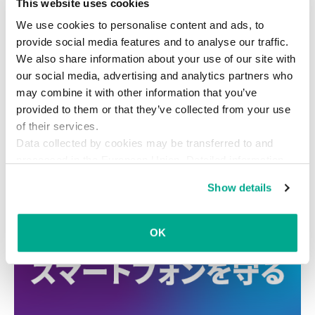
This website uses cookies
We use cookies to personalise content and ads, to
provide social media features and to analyse our traffic.
We also share information about your use of our site with
our social media, advertising and analytics partners who
may combine it with other information that you’ve
provided to them or that they’ve collected from your use
of their services.
Data collected by cookies may be transferred to and
processed in the European Union. Detailed information
Microsoft
スパム
メール
about the use of cookies on this website is available by
Show details
clicking on
more information
.
OK