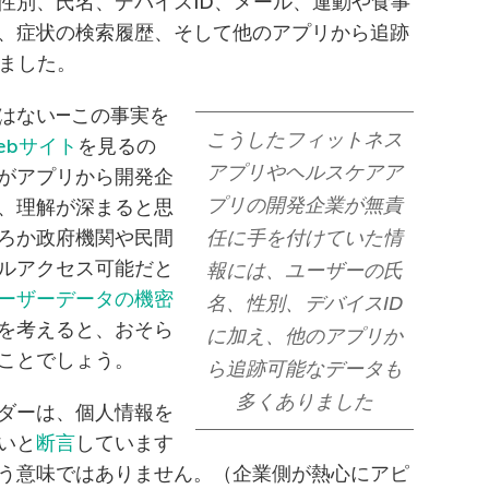
性別、氏名、デバイスID、メール、運動や食事
、症状の検索履歴、そして他のアプリから追跡
りました。
はない―この事実を
こうしたフィットネス
ebサイト
を見るの
アプリやヘルスケアア
がアプリから開発企
プリの開発企業が無責
、理解が深まると思
ろか政府機関や民間
任に手を付けていた情
ルアクセス可能だと
報には、ユーザーの氏
ーザーデータの機密
名、性別、デバイスID
を考えると、おそら
に加え、他のアプリか
ことでしょう。
ら追跡可能なデータも
多くありました
ダーは、個人情報を
いと
断言
しています
う意味ではありません。（企業側が熱心にアピ