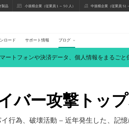
け製品
小規模企業（従業員 1 ～ 50 人）
中規模企業（従業員 51 ～
ブログ
ンロード
サポート情報
ブログ
マートフォンや決済データ、個人情報をまるごと
イバー攻撃トップ
イ行為、破壊活動 – 近年発生した、記