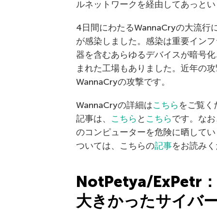
ルネットワークを経由してあっとい
4日間にわたるWannaCryの大流
が感染しました。感染は重要インフ
器を含むあらゆるデバイスが暗号化
まれた工場もありました。近年の攻
WannaCryの攻撃です。
WannaCryの詳細は
こちら
をご覧く
記事は、
こちら
と
こちら
です。なお
のコンピューターを危険に晒していま
ついては、こちらの
記事
をお読みく
NotPetya/ExP
大きかったサイバ