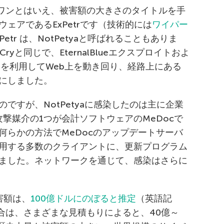
バーワンとはいえ、被害額の大きさのタイトルを手
ェアであるExPetrです（技術的には
ワイパー
tr は、NotPetyaと呼ばれることもありま
ryと同じで、EternalBlueエクスプロイトおよ
プロイトを利用してWeb上を動き回り、経路上にある
にしました。
ですが、NotPetyaに感染したのは主に企業
撃媒介の1つが会計ソフトウェアのMeDocで
何らかの方法でMeDocのアップデートサーバ
用する多数のクライアントに、更新プログラム
ました。ネットワークを通じて、感染はさらに
害額は、
100億ドルにのぼると推定
（英語記
の場合は、さまざまな見積もりによると、40億～