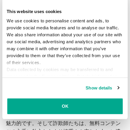
ブ・スローンズ』
This website uses cookies
ここで取り上げた詐欺行為は、『ゲーム・オブ・
We use cookies to personalise content and ads, to
スローンズ』の人気を悪用した脅威のほんの一例
provide social media features and to analyse our traffic.
です。シーズン8の放送が開始されてからというも
We also share information about your use of our site with
の、この番組に関連したさまざまなサイバー犯罪
our social media, advertising and analytics partners who
活動が急増しています。下のグラフが示すよう
may combine it with other information that you’ve
provided to them or that they’ve collected from your use
に、Kaspersky Labの製品が検知した『ゲーム・
of their services.
オブ・スローンズ』関連の攻撃回数および攻撃を
Data collected by cookies may be transferred to and
受けた製品ユーザーの数は、初回放送以降、増加
processed in the European Union. Detailed information
しています。
about the use of cookies on this website is available by
Show details
clicking on
more information
.
オンライン詐欺に遭わないために
OK
有料番組を無料で視聴できるチャンスは、非常に
魅力的です。そして詐欺師たちは、無料コンテン