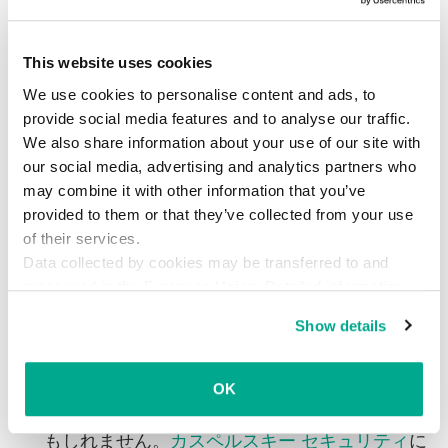
パスワードを知っていてもアカウントにアクセ
スできません。
This website uses cookies
改造版を怪しげなWebサイトからダウンロード
We use cookies to personalise content and ads, to
したり、海賊版をダウンロードしたりしない
。
provide social media features and to analyse our traffic.
攻撃者は何でも無料で手に入れようとする人々
We also share information about your use of our site with
がいるのを分かっていて、クラック版やチート
our social media, advertising and analytics partners who
ツールや改造版の中にマルウェアを潜ませま
may combine it with other information that you’ve
provided to them or that they’ve collected from your use
す。
of their services.
信頼できるセキュリティ製品を使用する
。
カス
Data collected by cookies may be transferred to and
ペルスキー セキュリティ
は、スティーラーを検
processed in the European Union. Detailed information
about the use of cookies on this website is available by
知して阻止します。
Show details
clicking on
more information
.
セキュリティ製品は、プレイ中もオフにしな
い
。セキュリティ製品を無効にしてしまうと、
OK
パスワードスティーラーが突然活動を始めるか
もしれません。
カスペルスキー セキュリティ
に