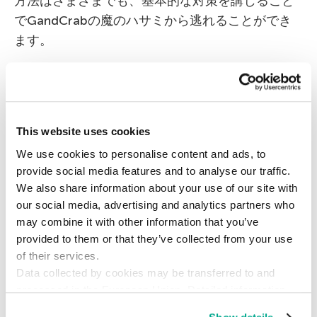
方法はさまざまでも、基本的な対策を講じること
でGandCrabの魔のハサミから逃れることができ
ます。
予期しないメールが届いたときには、添付ファ
イルを開く前に、そのメッセージに怪しいとこ
ろがないかどうか確認する。送信者に電話して
This website uses cookies
確認するのも1つの手です。
We use cookies to personalise content and ads, to
緊急時に備え、重要なデータは常にバックアッ
provide social media features and to analyse our traffic.
プを取る。確実に保存および復元できること
We also share information about your use of our site with
を、テストして確認しておきましょう。
our social media, advertising and analytics partners who
may combine it with other information that you’ve
コンピューターにランサムウェアが入り込まな
provided to them or that they’ve collected from your use
いように、十分な機能を備えた
セキュリティ製
of their services.
品
を使用する。
Data collected by cookies may be transferred to and
processed in the European Union. Detailed information
about the use of cookies on this website is available by