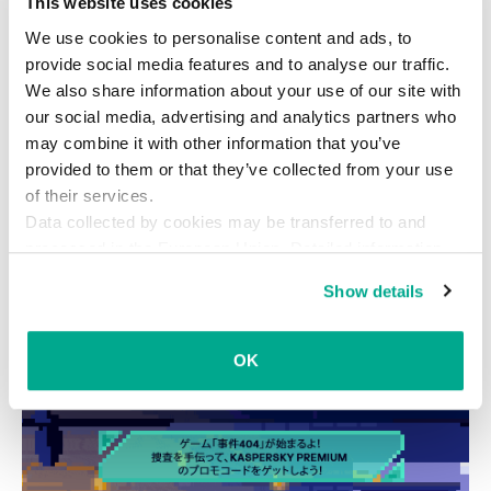
This website uses cookies
好き勝手にやっているという理由だけで捨ててし
We use cookies to personalise content and ads, to
まう必要はありません。使うときはスマートフォ
provide social media features and to analyse our traffic.
ンを機内モードに設定すればいいのです。リモコ
We also share information about your use of our site with
ン機能は諦めないといけませんが。
our social media, advertising and analytics partners who
may combine it with other information that you’ve
provided to them or that they’ve collected from your use
of their services.
Data collected by cookies may be transferred to and
processed in the European Union. Detailed information
DEF CON 2016
IoT
バイブレーター
about the use of cookies on this website is available by
Show details
clicking on
more information
.
ハッキング
プライバシー
モノのインターネット
OK