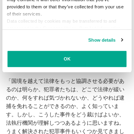
provided to them or that they’ve collected from your use
サイバーセキュリティのリサーチャーは、より悪
of their services.
質な攻撃 – とくに銀行を狙うトロイの木馬や金銭
Data collected by cookies may be transferred to and
詐欺を行うボットネット – に対する法的調査のペ
processed in the European Union. Detailed information
ースが遅いことに、しばしばいらだちを覚える。
about the use of cookies on this website is available by
Show details
こうした捜査の遅さから、Facebookは法的措置が
clicking on
more information
.
実施される前にKoobface関連調査の詳細公開に踏
み切った。しかしウィリアムズ氏は、状況は好転
OK
していると指摘する。
「国境を越えて法律をもっと協調させる必要があ
るのは明らか。犯罪者たちは、どこで法律が緩い
のか、何をすれば気づかれないか、どうやれば逮
捕を免れることができるのか、よく知っていま
す。しかし、こうした事件をどう裁けばよいか、
法執行機関が理解しつつあるように思いますね。
うまく解決された犯罪事件もいくつか見てきまし