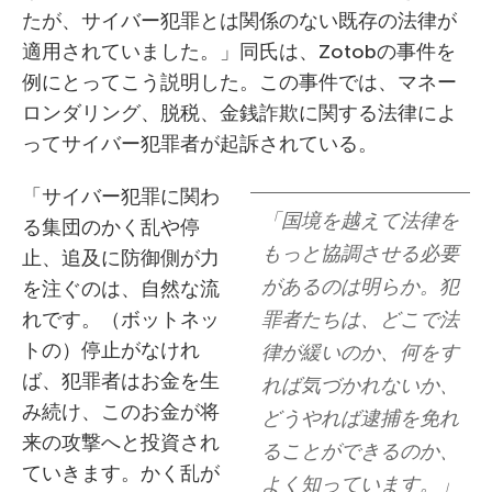
たが、サイバー犯罪とは関係のない既存の法律が
適用されていました。」同氏は、Zotobの事件を
例にとってこう説明した。この事件では、マネー
ロンダリング、脱税、金銭詐欺に関する法律によ
ってサイバー犯罪者が起訴されている。
「サイバー犯罪に関わ
「国境を越えて法律を
る集団のかく乱や停
もっと協調させる必要
止、追及に防御側が力
があるのは明らか。犯
を注ぐのは、自然な流
れです。（ボットネッ
罪者たちは、どこで法
トの）停止がなけれ
律が緩いのか、何をす
ば、犯罪者はお金を生
れば気づかれないか、
み続け、このお金が将
どうやれば逮捕を免れ
来の攻撃へと投資され
ることができるのか、
ていきます。かく乱が
よく知っています。」