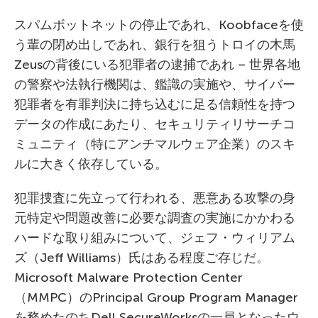
スパムボットネットの停止であれ、Koobfaceを使
う輩の閉め出しであれ、銀行を狙うトロイの木馬
Zeusの背後にいる犯罪者の逮捕であれ – 世界各地
の警察や法執行機関は、鑑識の実施や、サイバー
犯罪者を有罪判決に持ち込むに足る信頼性を持つ
データの作成にあたり、セキュリティリサーチコ
ミュニティ（特にアンチマルウェア企業）のスキ
ルに大きく依存している。
犯罪捜査に先立って行われる、悪意ある攻撃の身
元特定や問題改善に必要な調査の実施にかかわる
ハードな取り組みについて、ジェフ・ウィリアム
ズ（Jeff Williams）氏はある程度ご存じだ。
Microsoft Malware Protection Center
（MMPC）のPrincipal Group Program Manager
を務めたのちDell SecureWorksの一員となったウ