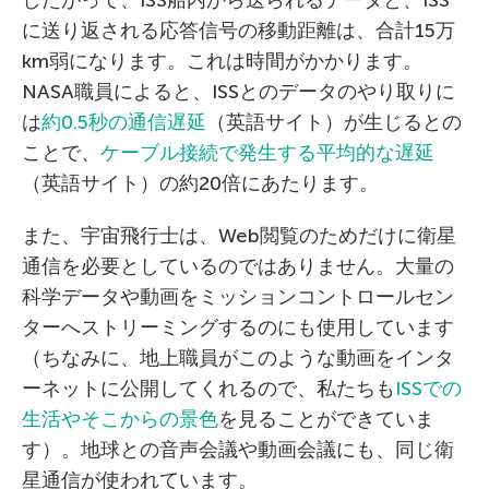
したがって、ISS船内から送られるデータと、ISS
に送り返される応答信号の移動距離は、合計15万
km弱になります。これは時間がかかります。
NASA職員によると、ISSとのデータのやり取りに
は
約0.5秒の通信遅延
（英語サイト）が生じるとの
ことで、
ケーブル接続で発生する平均的な遅延
（英語サイト）の約20倍にあたります。
また、宇宙飛行士は、Web閲覧のためだけに衛星
通信を必要としているのではありません。大量の
科学データや動画をミッションコントロールセン
ターへストリーミングするのにも使用しています
（ちなみに、地上職員がこのような動画をインタ
ーネットに公開してくれるので、私たちも
ISSでの
生活やそこからの景色
を見ることができていま
す）。地球との音声会議や動画会議にも、同じ衛
星通信が使われています。