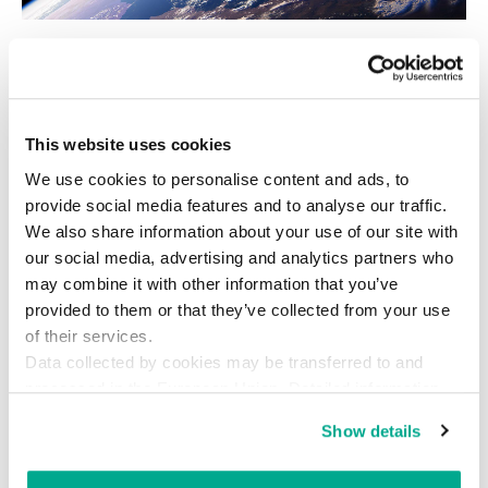
放射線vs.暗号化
地球と宇宙船の間で情報をやり取りするときに暗
This website uses cookies
号化を使わないのには理由がありますが、その1つ
We use cookies to personalise content and ads, to
が放射線です。暗号化キーの使用するストレージ
provide social media features and to analyse our traffic.
領域が放射線によってダメージを受けると、通信
We also share information about your use of our site with
our social media, advertising and analytics partners who
は中断されます。
may combine it with other information that you’ve
provided to them or that they’ve collected from your use
ISSの乗組員がインターネット接続に使う通信衛星
of their services.
の場合、問題はそこまで深刻ではありません。こ
Data collected by cookies may be transferred to and
のような衛星は、程度の差はありますが保護され
processed in the European Union. Detailed information
ています。しかし、地球の軌道上にいるそれ以外
about the use of cookies on this website is available by
Show details
の宇宙船の場合、大半はそうではありません。
clicking on
more information
.
暗号化できないというのは深刻な問題です。人工