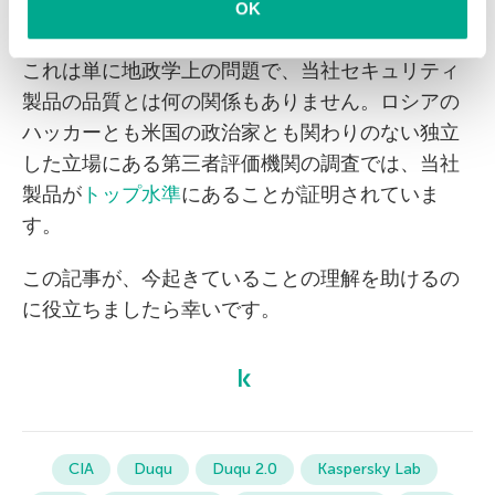
OK
めていますが、私もそうすべきですか？
これは単に地政学上の問題で、当社セキュリティ
製品の品質とは何の関係もありません。ロシアの
ハッカーとも米国の政治家とも関わりのない独立
した立場にある第三者評価機関の調査では、当社
製品が
トップ水準
にあることが証明されていま
す。
この記事が、今起きていることの理解を助けるの
に役立ちましたら幸いです。
CIA
Duqu
Duqu 2.0
Kaspersky Lab