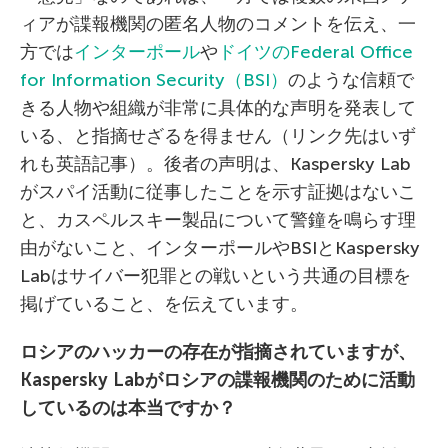
ィアが諜報機関の匿名人物のコメントを伝え、一
方では
インターポール
や
ドイツのFederal Office
for Information Security（BSI）
のような信頼で
きる人物や組織が非常に具体的な声明を発表して
いる、と指摘せざるを得ません（リンク先はいず
れも英語記事）。後者の声明は、Kaspersky Lab
がスパイ活動に従事したことを示す証拠はないこ
と、カスペルスキー製品について警鐘を鳴らす理
由がないこと、インターポールやBSIとKaspersky
Labはサイバー犯罪との戦いという共通の目標を
掲げていること、を伝えています。
ロシアのハッカーの存在が指摘されていますが、
Kaspersky Lab
がロシアの諜報機関のために活動
しているのは本当ですか？