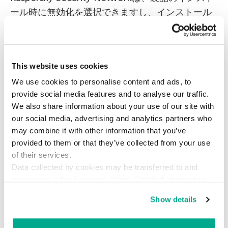
ール時に無効化を選択できますし、インストール
後に無効にすることもできます。カスペルスキー
製品がインストールされているPCで、何か悪意あ
るソフトウェアを開発したいなら、Kaspersky
This website uses cookies
Security Networkを無効にするのが合理的な判断
We use cookies to personalise content and ads, to
でしょう。有効になった状態であれば、カスペル
provide social media features and to analyse our traffic.
スキー製品がそのソフトウェアを検知し、マルウ
We also share information about your use of our site with
ェアとして製品の定義データベースに登録しま
our social media, advertising and analytics partners who
す。法人向けには、Kaspersky Security Network
may combine it with other information that you’ve
に相当する「Kaspersky Private Security
provided to them or that they’ve collected from your use
Network」をご用意しています。こちらは、ファ
of their services.
Data collected by cookies may be transferred to and
イルを当社サーバーへ送信することなく、
processed in the European Union. Detailed information
Kaspersky Security Networkと同レベルの保護を
about the use of cookies on this website is available by
ご提供します。
Show details
clicking on
more information
.
米国の政府機関はカスペルスキー製品の利用をや