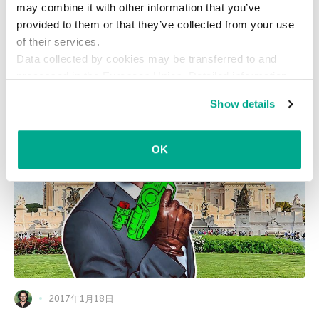
may combine it with other information that you’ve
イタリアの政府機関などから長年にわたり情報を収集していたマ
provided to them or that they’ve collected from your use
ルウェアEyePyramid。複雑で高度なマルウェアとの報道もあり
of their services.
ますが、実際は単純なマルウェアで、作成者はサイバー犯罪の素
Data collected by cookies may be transferred to and
人でした。
processed in the European Union. Detailed information
about the use of cookies on this website is available by
Show details
clicking on
more information
.
OK
2017年1月18日