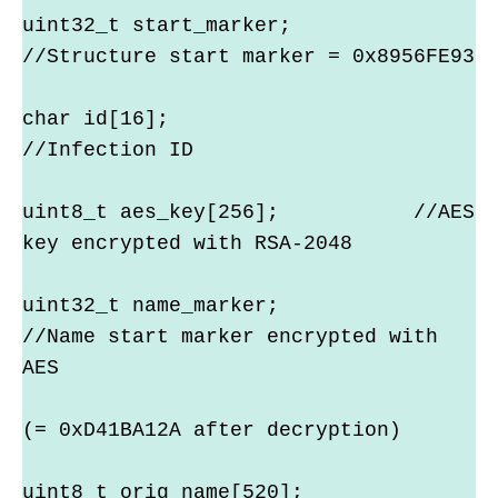
uint32_t start_marker;          
//Structure start marker = 0x8956FE93
char id[16];                    
//Infection ID
uint8_t aes_key[256];           //AES 
key encrypted with RSA-2048
uint32_t name_marker;           
//Name start marker encrypted with 
AES
(= 0xD41BA12A after decryption)
uint8_t orig_name[520];         