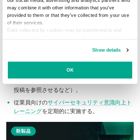
our social media, advertising and analytics partners who
下、推奨事項です。
may combine it with other information that you’ve
provided to them or that they’ve collected from your use
メールゲートウェイレベル
で会社の電子メール
of their services.
を保護する。
Data collected by cookies may be transferred to and
processed in the European Union. Detailed information
すべての業務用デバイス（モバイルを含む）に
about the use of cookies on this website is available by
Show details
フィッシング対策技術を備えた
ローカルセキュ
clicking on
more information
.
リティソリューション
を使用する。
OK
最新のフィッシングの手口
を従業員に知らせる
（例えば、フィッシングの兆候に関する当社の
投稿を参照させるなど）。
従業員向けの
サイバーセキュリティ意識向上ト
レーニング
を定期的に実施する。