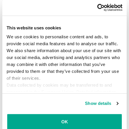
だし、使った容量に応じて急激に料金が上がる月
額制のクラウドベースストレージにお金を払う必
要があり、そういった意味ではユーザーを選ぶか
This website uses cookies
もしれません。
We use cookies to personalise content and ads, to
provide social media features and to analyse our traffic.
We also share information about your use of our site with
our social media, advertising and analytics partners who
Keeperは同様の安全なストレ
may combine it with other information that you’ve
provided to them or that they’ve collected from your use
of their services.
Data collected by cookies may be transferred to and
ージ機能を提供する無料のWindows Phoneアプリ
processed in the European Union. Detailed information
です。私たちがこれまでに見てきた多くの
about the use of cookies on this website is available by
Show details
Windows Mobileアプリと同じく、Keeperのメイ
clicking on
more information
.
ン機能はパスワードマネージャーですが、安全な
データストレージや、256-bit AES暗号による転送
OK