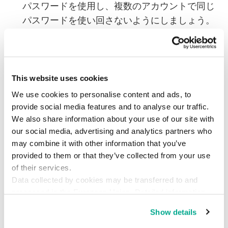
パスワードを使用し、複数のアカウントで同じ
パスワードを使い回さないようにしましょう。
共有する情報を制限する
：名前、住所、金銭的
な情報などの機密情報は、信頼関係が構築され
るまで共有しないようにしましょう。
This website uses cookies
公共の場で会う
：初めて会う相手とは、明るく
We use cookies to personalise content and ads, to
て人通りの多い場所で会うことを選び、友人や
provide social media features and to analyse our traffic.
家族に居場所を知らせておきましょう。
We also share information about your use of our site with
our social media, advertising and analytics partners who
迷惑な要求には注意する
：特に金銭やその他の
may combine it with other information that you’ve
相手からの要求が不合理に思える場合や、交際
provided to them or that they’ve collected from your use
を始めて間もなく要求された場合は、注意が必
of their services.
Data collected by cookies may be transferred to and
要です。
processed in the European Union. Detailed information
不審な行動があれば、運営側に報告する
：オン
about the use of cookies on this website is available by
Show details
ラインデート詐欺の被害に遭ったと思われる場
clicking on
more information
.