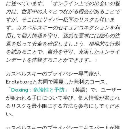
に述べています。
「オンライン上での出会いの魅
力は、世界中の人々とつながる機会があることで
すが、そこにはサイバー犯罪のリスクも伴いま
す。カスペルスキーのセキュアコネクションを利
用して個人情報を守り、迷惑な要求には細心の注
意を払って安全を確保しましょう。積極的な行動
を試みることで、自分を守り、充実したオンライ
ンデートを体験することができます。」
カスペルスキーのプライバシー専門家が、
Endtab.orgと共同で開発した無料のコース、
「
Doxing：危険性と予防」
（英語）で、ユーザー
が狙われる手口について学び、個人情報が盗まれ
るリスクを最小限にする方法を参考にしてくださ
い。
カスペルスキーのプライバシーエキスパートが推