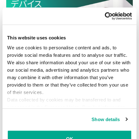
This website uses cookies
We use cookies to personalise content and ads, to
provide social media features and to analyse our traffic.
We also share information about your use of our site with
our social media, advertising and analytics partners who
may combine it with other information that you’ve
provided to them or that they’ve collected from your use
of their services.
Data collected by cookies may be transferred to and
processed in the European Union. Detailed information
about the use of cookies on this website is available by
Show details
clicking on
more information
.
AppleJeus
APT
Kaspersky
Lazarus
仮想通貨
脅威
OK