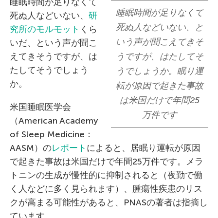
睡眠時間が足りなくて
睡眠時間が足りなくて
死ぬ人などいない、
研
死ぬ人などいない、と
究所のモルモット
くら
いう声が聞こえてきそ
いだ、という声が聞こ
えてきそうですが、は
うですが、はたしてそ
たしてそうでしょう
うでしょうか。眠り運
か。
転が原因で起きた事故
は米国だけで年間25
米国睡眠医学会
万件です
（American Academy
of Sleep Medicine：
AASM）の
レポート
によると、居眠り運転が原因
で起きた事故は米国だけで年間25万件です。メラ
トニンの生成が慢性的に抑制されると（夜勤で働
く人などに多く見られます）、腫瘍性疾患のリス
クが高まる可能性があると、PNASの著者は指摘し
ています。