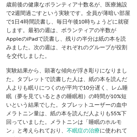
歳前後の健康なボランティア十数名が、医療施設
で2週間過ごすという実験です。全員が薄暗い部屋
で1日4時間読書し、毎日午後10時ちょうどに就寝
します。最初の週は、ボランティアの半数が
AppleのiPadで読書し、残りの半分は紙の本を読
みました。次の週は、それぞれのグループが役割
を交代しました。
実験結果から、顕著な傾向が浮き彫りになりまし
た。タブレットで読書した人は、紙の本を読んだ
人よりも眠りにつくのが平均で10分遅く、レム睡
眠（夢を見ているときの睡眠相）の時間が10%短
いという結果でした。タブレットユーザーの血中
メラトニン量は、紙の本を読んだ人よりも55%下
回っていました。メラトニンは「睡眠のホルモ
ン」と考えられており、
不眠症の治療
に使われて