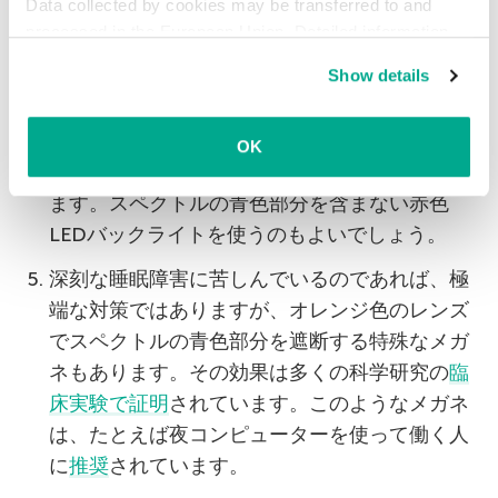
Data collected by cookies may be transferred to and
processed in the European Union. Detailed information
家で使っている電球を見直しましょう。一番自
about the use of cookies on this website is available by
Show details
然でスペクトルが均一な光を出すのは、昔なが
clicking on
more information
.
らの白熱灯です。電力効率のいい蛍光灯や冷光
LED照明は、スペクトルの短波長部分にピーク
OK
を含む光など、
別の種類の光
を出すことがあり
ます。スペクトルの青色部分を含まない赤色
LEDバックライトを使うのもよいでしょう。
深刻な睡眠障害に苦しんでいるのであれば、極
端な対策ではありますが、オレンジ色のレンズ
でスペクトルの青色部分を遮断する特殊なメガ
ネもあります。その効果は多くの科学研究の
臨
床実験で証明
されています。このようなメガネ
は、たとえば夜コンピューターを使って働く人
に
推奨
されています。