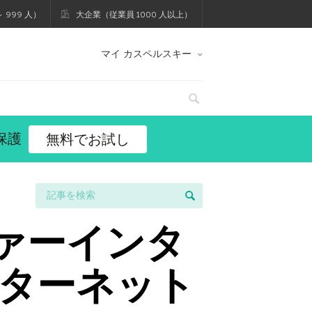
 999 人）
大企業（従業員 1000 人以上）
マイ カスペルスキー
保護
無料でお試し
セーファーインタ
ターネット