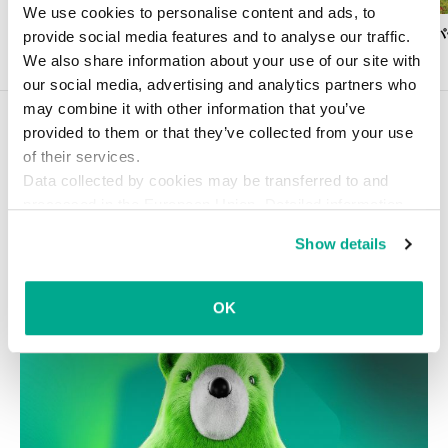
カスペルスキー AIテクノロジーリサーチセ
We use cookies to personalise content and ads, to
ンター：概要と活動内容
Kasperskyエキ
provide social media features and to analyse our traffic.
We also share information about your use of our site with
our social media, advertising and analytics partners who
may combine it with other information that you’ve
こちらの記事もどうぞ
provided to them or that they’ve collected from your use
of their services.
ストーカーウェアの問題、そして解
Data collected by cookies may be transferred to and
決策
processed in the European Union. Detailed information
about the use of cookies on this website is available by
ストーカーウェアが、標的となった人だけでなくセキュリティ企
Show details
clicking on
more information
.
業にとっても問題である理由は。そして、その問題を解決するた
めの取り組みとは。
OK