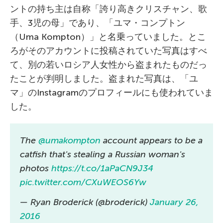
ントの持ち主は自称「誇り高きクリスチャン、歌
手、3児の母」であり、「ユマ・コンプトン
（Uma Kompton）」と名乗っていました。とこ
ろがそのアカウントに投稿されていた写真はすべ
て、別の若いロシア人女性から盗まれたものだっ
たことが判明しました。盗まれた写真は、「ユ
マ」のInstagramのプロフィールにも使われていま
した。
The
@umakompton
account appears to be a
catfish that's stealing a Russian woman's
photos
https://t.co/1aPaCN9J34
pic.twitter.com/CXuWEOS6Yw
— Ryan Broderick (@broderick)
January 26,
2016