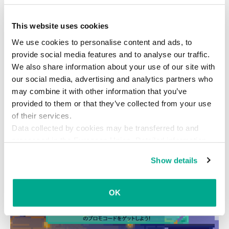
pic.twitter.com/h7aeja4xVR
This website uses cookies
— カスペルスキー 公式 (@kaspersky_japan)
November 5, 2015
We use cookies to personalise content and ads, to
provide social media features and to analyse our traffic.
We also share information about your use of our site with
our social media, advertising and analytics partners who
may combine it with other information that you’ve
provided to them or that they’ve collected from your use
of their services.
Instagram
VK
ソーシャルメディア
Data collected by cookies may be transferred to and
processed in the European Union. Detailed information
なりすまし
プライバシー
詐欺
about the use of cookies on this website is available by
Show details
clicking on
more information
.
OK